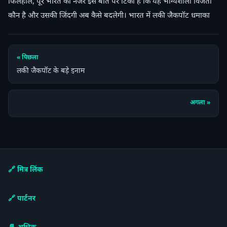
फिलहाल, पूरे भारत की नजरें इस बात पर टिकी हैं कि यह भाग्यशाली विजेता
कौन है और उसकी जिंदगी अब कैसे बदलेगी। भारत में लकी जैकपॉट धमाका
« पिछला
लकी जैकपॉट के बड़े इनाम
अगला »
🔗 मित्र लिंक
🔗 पार्टनर
📄 अधिक