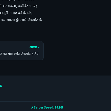
नहीं कर सकता, क्योंकि: 1. यह
र कानूनी सलाह देने के लिए
ायता कर सकता हूँ। लकी जैकपॉट के
अगला »
त का मंत्र: लकी जैकपॉट इंडिया
क
p
⚡ Server Speed: 99.9%