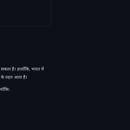
सकता है। हालाँकि, भारत में
ं के तहत आता है।
्योंकि: