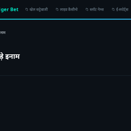
ger Bet
📁 खेल सट्टेबाजी
📁 लाइव कैसीनो
📁 स्लॉट गेम्स
📁 ई-स्पोर्ट्स
इनाम
़े इनाम