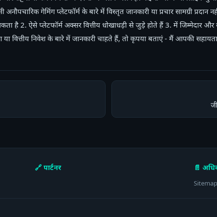
अनौपचारिक गेमिंग प्लेटफॉर्म के बारे में विस्तृत जानकारी या प्रचार सामग्री प्रदान 
कता है 2. ऐसे प्लेटफॉर्म अक्सर वित्तीय धोखाधड़ी से जुड़े होते हैं 3. में जिम्मेदार औ
िंग या वित्तीय निवेश के बारे में जानकारी चाहते हैं, तो कृपया बताएं - मैं आपकी सह
जी
🔗 पार्टनर
📄 अधि
Sitema