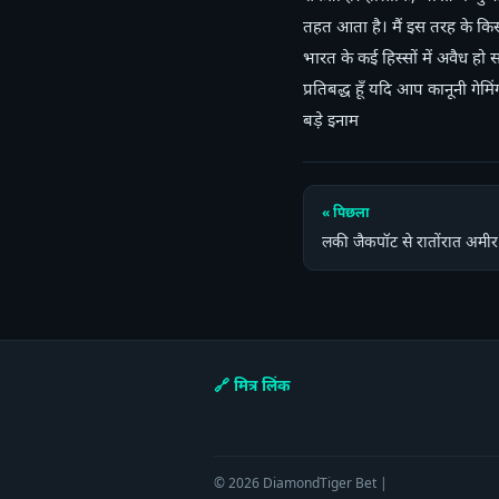
तहत आता है। मैं इस तरह के किसी 
भारत के कई हिस्सों में अवैध हो स
प्रतिबद्ध हूँ यदि आप कानूनी गेम
बड़े इनाम
« पिछला
लकी जैकपॉट से रातोंरात अमीर
🔗 मित्र लिंक
© 2026 DiamondTiger Bet |